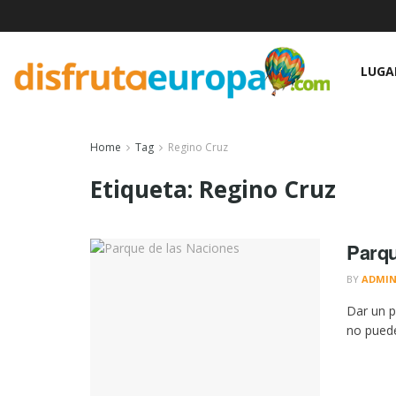
LUGA
Home
Tag
Regino Cruz
Etiqueta:
Regino Cruz
Parqu
BY
ADMI
Dar un p
no puede