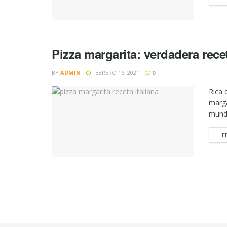
Pizza margarita: verdadera recet
BY
ADMIN
FEBRERO 16, 2021
0
Rica 
marga
mundo
LE