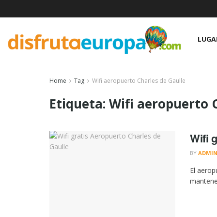
LUGA
Home
Tag
Wifi aeropuerto Charles de Gaulle
Etiqueta:
Wifi aeropuerto 
Wifi 
BY
ADMI
El aerop
mantener