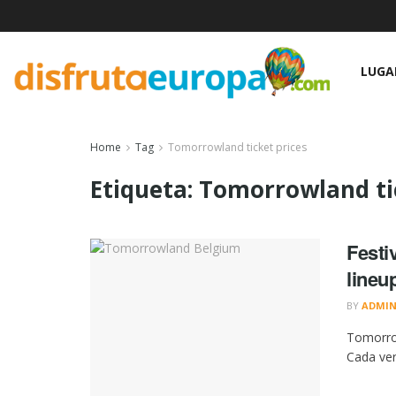
LUGA
Home
Tag
Tomorrowland ticket prices
Etiqueta:
Tomorrowland tic
Festi
lineu
BY
ADMI
Tomorrow
Cada ver