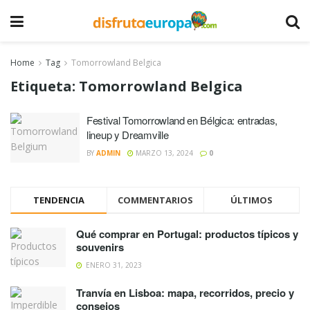
Home
Tag
Tomorrowland Belgica
Etiqueta:
Tomorrowland Belgica
Festival Tomorrowland en Bélgica: entradas,
lineup y Dreamville
BY
ADMIN
MARZO 13, 2024
0
TENDENCIA
COMMENTARIOS
ÚLTIMOS
Qué comprar en Portugal: productos típicos y
souvenirs
ENERO 31, 2023
Tranvía en Lisboa: mapa, recorridos, precio y
consejos