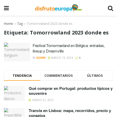
Home
Tag
Tomorrowland 2023 donde es
Etiqueta:
Tomorrowland 2023 donde es
Festival Tomorrowland en Bélgica: entradas,
lineup y Dreamville
BY
ADMIN
MARZO 13, 2024
0
TENDENCIA
COMMENTARIOS
ÚLTIMOS
Qué comprar en Portugal: productos típicos y
souvenirs
ENERO 31, 2023
Tranvía en Lisboa: mapa, recorridos, precio y
consejos