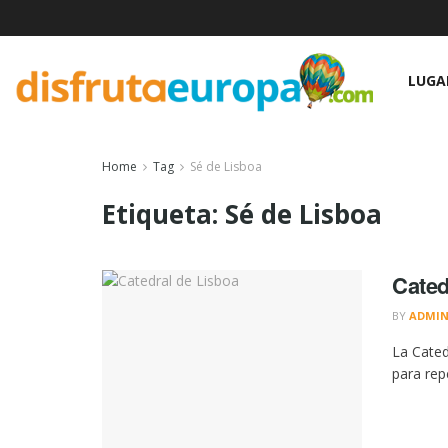
LUGA
Home
Tag
Sé de Lisboa
Etiqueta:
Sé de Lisboa
Cated
BY
ADMI
La Cated
para rep