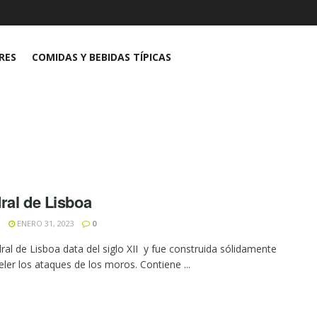
RES
COMIDAS Y BEBIDAS TÍPICAS
ral de Lisboa
N
ENERO 31, 2023
0
ral de Lisboa data del siglo XII y fue construida sólidamente
eler los ataques de los moros. Contiene ...