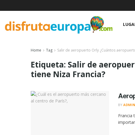
LUGA
Home
Tag
Salir de aeropuerto Orly ¿Cuántos aeropuerto
Etiqueta:
Salir de aeropue
tiene Niza Francia?
Aerop
BY
ADMI
Francia 
importanc