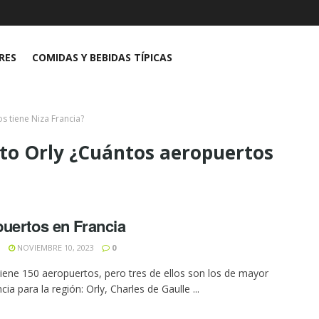
RES
COMIDAS Y BEBIDAS TÍPICAS
s tiene Niza Francia?
rto Orly ¿Cuántos aeropuertos
uertos en Francia
N
NOVIEMBRE 10, 2023
0
tiene 150 aeropuertos, pero tres de ellos son los de mayor
ia para la región: Orly, Charles de Gaulle ...