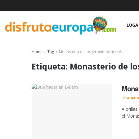
LUGA
Home
Tag
Monasterio de los Jeronimos tickets
Etiqueta:
Monasterio de lo
Monas
BY
ADMI
A orilla
el Monas