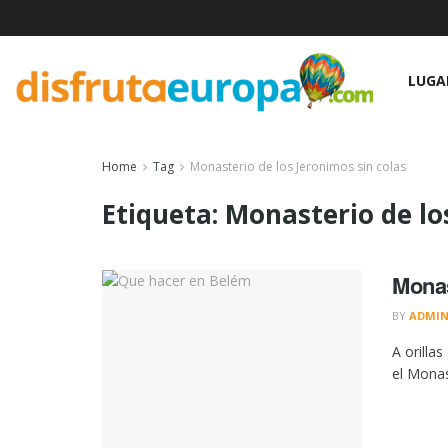
LUGA
Home
Tag
Monasterio de los Jeronimos sin colas
Etiqueta:
Monasterio de lo
Monas
BY
ADMI
A orilla
el Monas