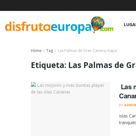
LUGA
Home
Tag
Las Palmas de Gran Canaria mapa
Etiqueta:
Las Palmas de G
Las m
Canar
BY
ADMI
Islas Ca
tranquili