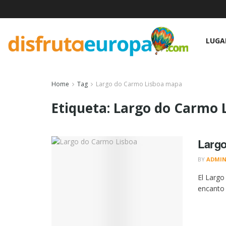
LUGA
Home
Tag
Largo do Carmo Lisboa mapa
Etiqueta:
Largo do Carmo 
Larg
BY
ADMI
El Largo
encanto 