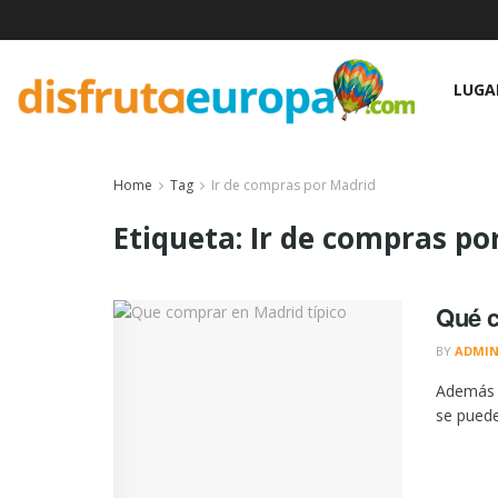
LUGA
Home
Tag
Ir de compras por Madrid
Etiqueta:
Ir de compras po
Qué c
BY
ADMI
Además d
se puede 