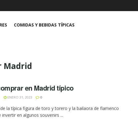
RES
COMIDAS Y BEBIDAS TÍPICAS
r Madrid
omprar en Madrid típico
N
ENERO 31, 2023
0
e la típica figura de toro y torero y la bailaora de flamenco
invertir en algunos souvenirs ...