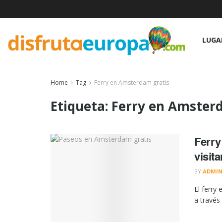
LUGA
Home
Tag
Ferry en Amsterdam gratis
Etiqueta:
Ferry en Amster
Ferry
visita
BY
ADMI
El ferry
a través 