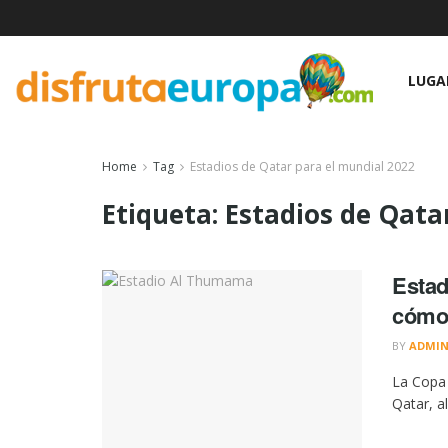
LUGA
Home
Tag
Estadios de Qatar para el mundial 2022
Etiqueta:
Estadios de Qata
Estad
cómo 
BY
ADMI
La Copa 
Qatar, a