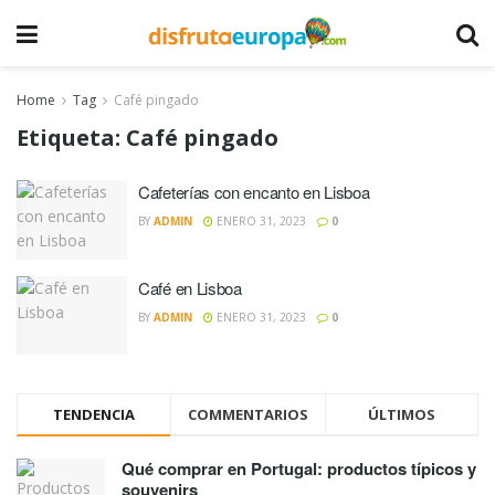
Home
Tag
Café pingado
Etiqueta:
Café pingado
Cafeterías con encanto en Lisboa
BY
ADMIN
ENERO 31, 2023
0
Café en Lisboa
BY
ADMIN
ENERO 31, 2023
0
TENDENCIA
COMMENTARIOS
ÚLTIMOS
Qué comprar en Portugal: productos típicos y
souvenirs