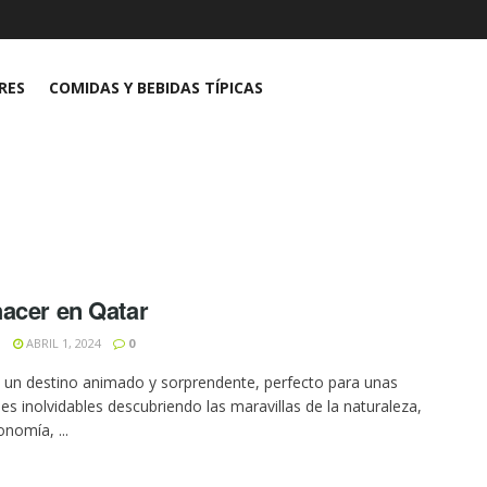
RES
COMIDAS Y BEBIDAS TÍPICAS
acer en Qatar
N
ABRIL 1, 2024
0
 un destino animado y sorprendente, perfecto para unas
es inolvidables descubriendo las maravillas de la naturaleza,
onomía, ...