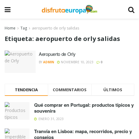
Home
Tag
aeropuerto de orly salidas
Etiqueta:
aeropuerto de orly salidas
Aeropuerto de Orly
BY
ADMIN
NOVIEMBRE 10, 2023
0
TENDENCIA
COMMENTARIOS
ÚLTIMOS
Qué comprar en Portugal: productos típicos y
souvenirs
ENERO 31, 2023
Tranvía en Lisboa: mapa, recorridos, precio y
consejos