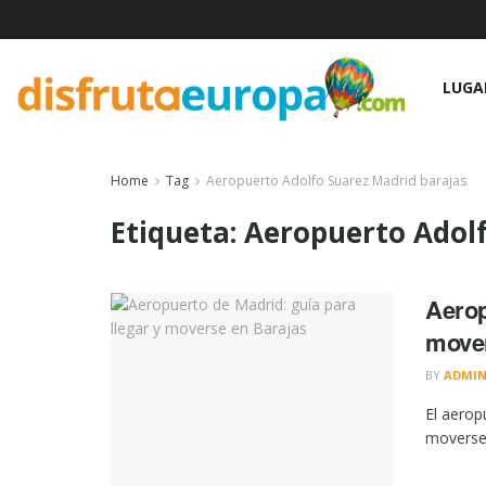
LUGA
Home
Tag
Aeropuerto Adolfo Suarez Madrid barajas
Etiqueta:
Aeropuerto Adolf
Aerop
mover
BY
ADMI
El aerop
moverse 